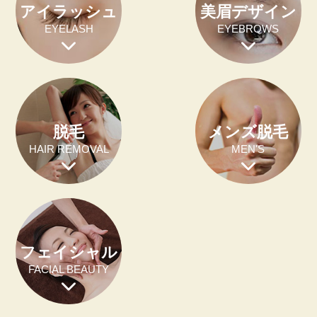
アイラッシュ
美眉デザイン
EYELASH
EYEBROWS
脱毛
メンズ脱毛
HAIR REMOVAL
MEN'S
フェイシャル
FACIAL BEAUTY