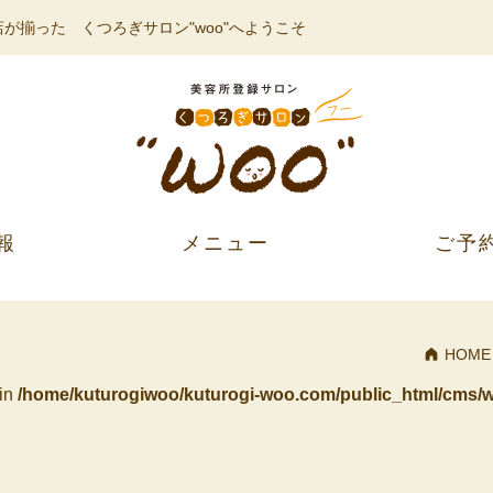
が揃った くつろぎサロン"woo"へようこそ
報
メニュー
ご予
HOME
 in
/home/kuturogiwoo/kuturogi-woo.com/public_html/cms/w