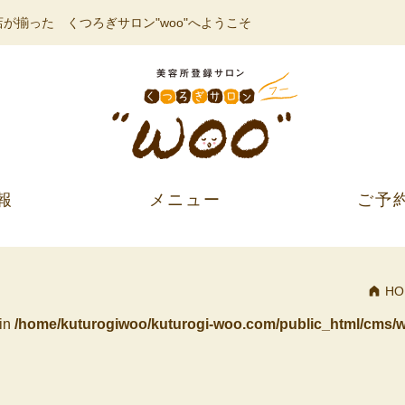
が揃った くつろぎサロン"woo"へようこそ
報
メニュー
ご予
HO
 in
/home/kuturogiwoo/kuturogi-woo.com/public_html/cms/w