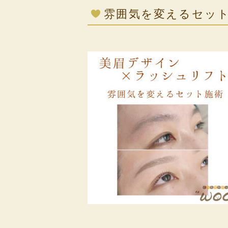
雰囲気を変えるセッ
⁡