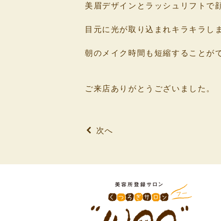
美眉デザインとラッシュリフトで
⁡
目元に光が取り込まれキラキラし
⁡
朝のメイク時間も短縮することが
⁡
⁡
ご来店ありがとうございました。
⁡
次へ