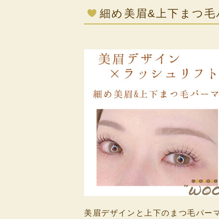
細め美眉&上下まつ毛
美眉デザインと上下のまつ毛パー