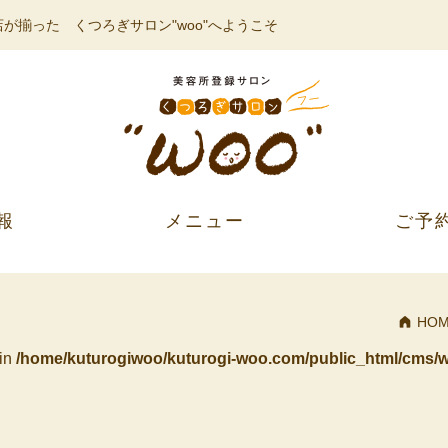
が揃った くつろぎサロン"woo"へようこそ
報
メニュー
ご予
HO
 in
/home/kuturogiwoo/kuturogi-woo.com/public_html/cms/w