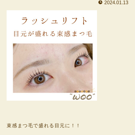
2024.01.13
⁡
⁡
束感まつ毛で盛れる目元に！！
⁡