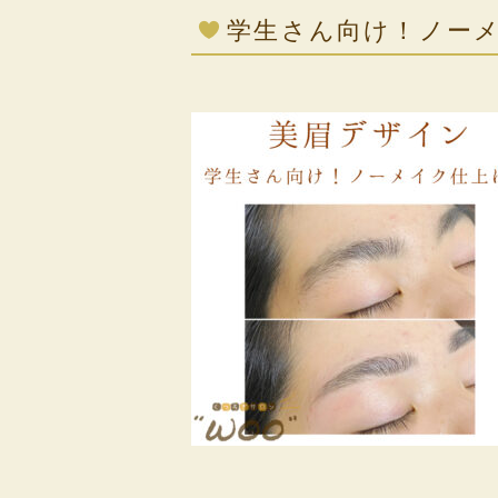
学生さん向け！ノー
⁡