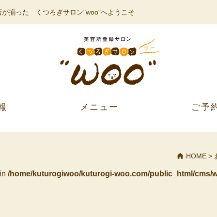
が揃った くつろぎサロン"woo"へようこそ
報
メニュー
ご予
HOME
>
 in
/home/kuturogiwoo/kuturogi-woo.com/public_html/cms/w