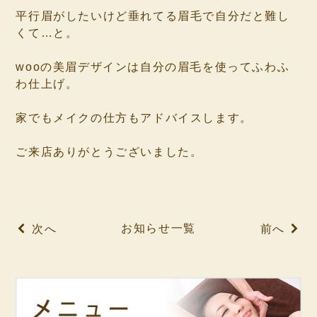
平行眉がしたいけど垂れてる眉毛で自分だと難し
くて…と。
⁡
wooの美眉デザインは自分の眉毛を使ってふわふ
わ仕上げ。
⁡
家でもメイクの仕方もアドバイスします。
⁡
ご来店ありがとうございました。
⁡
⁡
お知らせ一覧
次へ
前へ