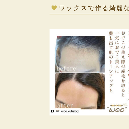
ワックスで作る綺麗
⁡