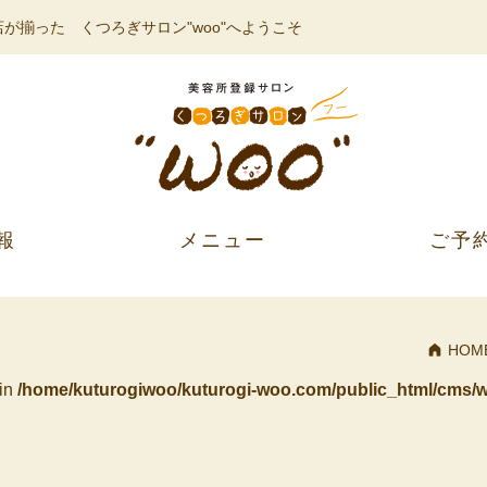
が揃った くつろぎサロン"woo"へようこそ
報
メニュー
ご予
HOM
 in
/home/kuturogiwoo/kuturogi-woo.com/public_html/cms/w