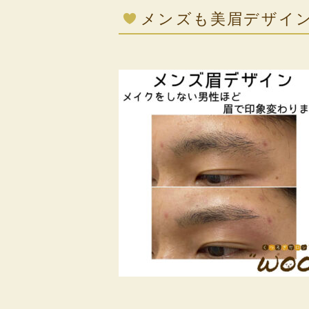
メンズも美眉デザイ
⁡