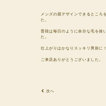
⁡
⁡
メンズの眉デザインできるところ
た。
⁡
普段は毎日のように余分な毛を抜
た。
⁡
仕上がりはかなりスッキリ男前に
⁡
ご来店ありがとうございました。
⁡
⁡
⁡
次へ