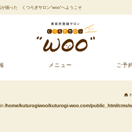
が揃った くつろぎサロン"woo"へようこそ
報
メニュー
ご予
 in
/home/kuturogiwoo/kuturogi-woo.com/public_html/cms/w