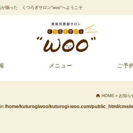
が揃った くつろぎサロン"woo"へようこそ
報
メニュー
ご予
HOME
>
お知ら
 in
/home/kuturogiwoo/kuturogi-woo.com/public_html/cms/w