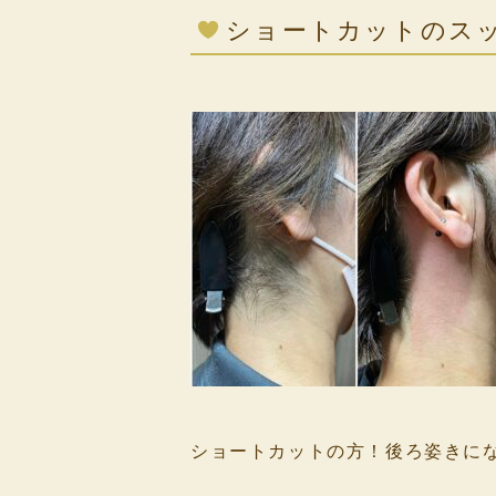
ショートカットのス
⁡
ショートカットの方！後ろ姿きに
⁡